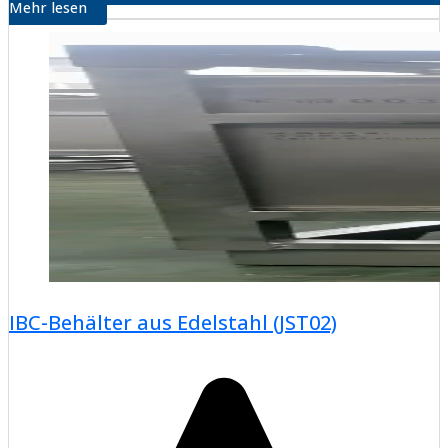
Mehr lesen
IBC-Behälter aus Edelstahl (JST02)