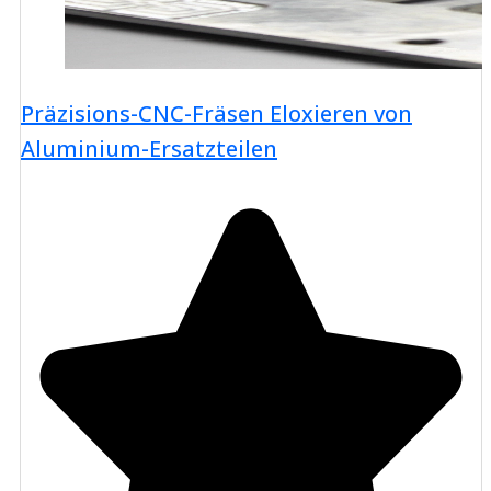
Präzisions-CNC-Fräsen Eloxieren von
Aluminium-Ersatzteilen