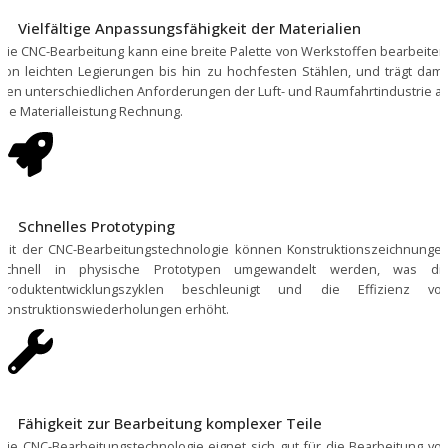
Vielfältige Anpassungsfähigkeit der Materialien
Die CNC-Bearbeitung kann eine breite Palette von Werkstoffen bearbeiten
von leichten Legierungen bis hin zu hochfesten Stählen, und trägt dami
den unterschiedlichen Anforderungen der Luft- und Raumfahrtindustrie a
die Materialleistung Rechnung.
Schnelles Prototyping
Mit der CNC-Bearbeitungstechnologie können Konstruktionszeichnunge
schnell in physische Prototypen umgewandelt werden, was di
Produktentwicklungszyklen beschleunigt und die Effizienz vo
Konstruktionswiederholungen erhöht.
Fähigkeit zur Bearbeitung komplexer Teile
Die CNC-Bearbeitungstechnologie eignet sich gut für die Bearbeitung vo