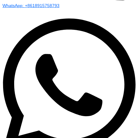
WhatsApp: +8618915758793