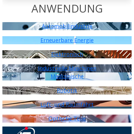
ANWENDUNG
Automobilindustrie
Erneuerbare Energie
Elektronisch
Industrielle Maschinen
Medizinische
Robotik
Luft- und Raumfahrt
Optische Teile