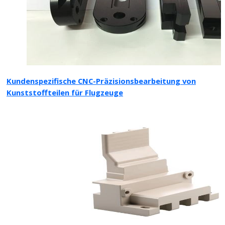
Kundenspezifische CNC-Präzisionsbearbeitung von
Kunststoffteilen für Flugzeuge