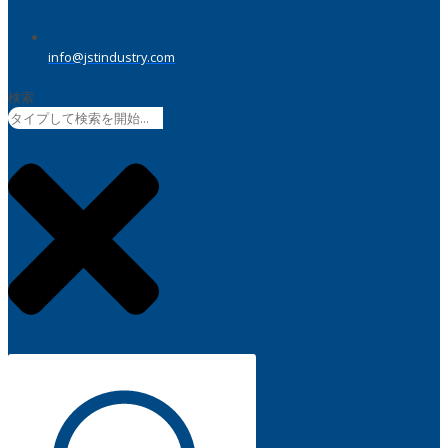
info@jstindustry.com
検索