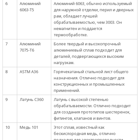
6
Алюминий
Алюминий 6063, обычно используемый
6063-T5
для наружной отделки, перил и дверных
рам, обладает лучшей
обрабатываемостью, чем 3003. Он
немагнитен и поддается
термообработке.
7
Алюминий
Более твердый и высокопрочный
7075-T6
алюминиевый сплав подходит для
деталей, подвергающихся высоким
нагрузкам.
8
ASTM A36
Горячекатаный стальной лист общего
назначения. Отлично подходит для
конструкционных и промышленных
применений.
9
Латунь C360
Латунь с высокой степенью
обрабатываемости. Отлично подходит
для создания прототипов шестеренок,
фитингов, клапанов и винтов.
10
Медь 101
Этот сплав, известный как
бескислородная медь, отлично
подходит для электропроводности.