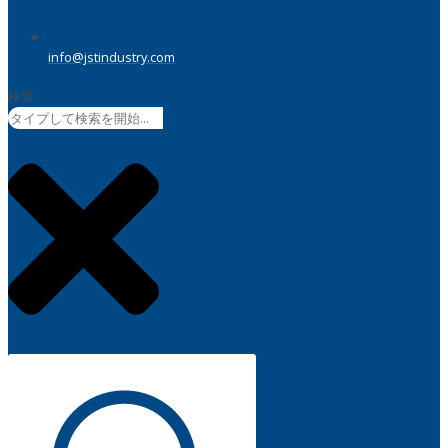
info@jstindustry.com
検索