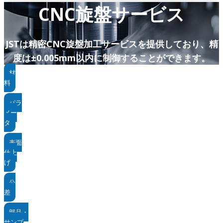
CNC旋盤サービス
JSTは精密CNC旋盤加工サービスを提供しており、精
度は±0.005mm以内に制御することができます。
材
料
パラ
メー
タ
表面
仕上
げ
公
差
部品・
サンプ