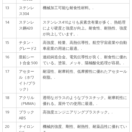
13
ステンレ
機械加工可能な耐食性材料。.
ス304
14
ステンレ
ステンレス410よりも炭素含有量が多く、熱処理
ス鋼420
により硬度と強度が向上。耐食性、耐熱性、強度
が向上しています。.
15
チタン・
高強度、軽量、高熱伝導性。航空宇宙産業や自動
グレード2
車産業の用途に最適。.
16
亜鉛シー
連続鋳造合金。電気伝導性が良く、耐食性に優れ
ト合金 500
ている。塗装、メッキ、陽極酸化処理が容易。.
17
アセター
耐湿性、耐摩耗性、低摩擦性に優れたアセタール
ル（ホワ
樹脂。.
イト/ブラ
ック）
18
アクリル
透明なガラスのようなプラスチック。耐摩耗性に
（PMMA）
優れる。屋外での使用に最適。.
19
ブラック
高強度エンジニアリングプラスチック。.
ABS
20
ナイロン
機械的強度、剛性、耐熱性、耐薬品性に優れてい