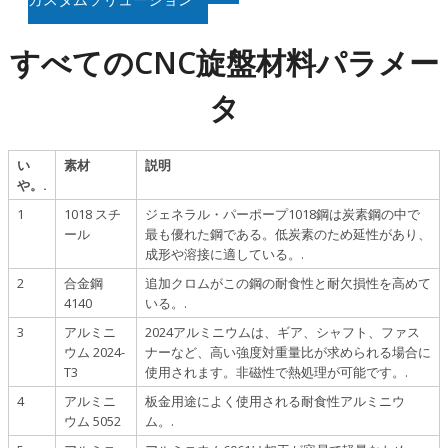
すべてのCNC旋盤材料パラメー
タ
い
素材
説明
や。.
1
1018 スチ
ジェネラル・パーポープ1018鋼は炭素鋼の中で
ール
最も優れた鋼である。低炭素のため延性があり、
成形や溶接に適している。.
2
合金鋼
追加クロムがこの鋼の耐食性と耐欠損性を高めて
4140
いる。.
3
アルミニ
2024アルミニウムは、ギア、シャフト、ファス
ウム 2024-
ナーなど、高い強度対重量比が求められる場合に
T3
使用されます。非磁性で熱処理が可能です。.
4
アルミニ
板金用途によく使用される耐食性アルミニウ
ウム 5052
ム。.