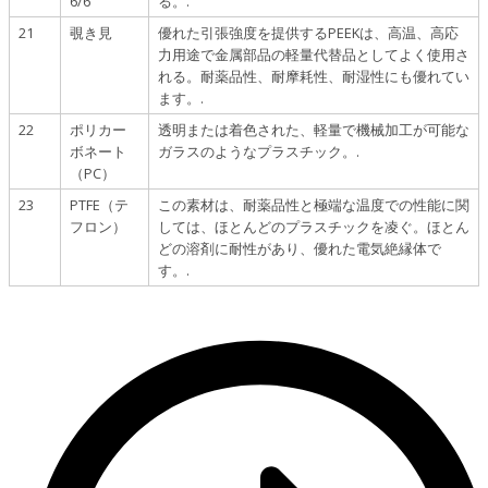
6/6
る。.
21
覗き見
優れた引張強度を提供するPEEKは、高温、高応
力用途で金属部品の軽量代替品としてよく使用さ
れる。耐薬品性、耐摩耗性、耐湿性にも優れてい
ます。.
22
ポリカー
透明または着色された、軽量で機械加工が可能な
ボネート
ガラスのようなプラスチック。.
（PC）
23
PTFE（テ
この素材は、耐薬品性と極端な温度での性能に関
フロン）
しては、ほとんどのプラスチックを凌ぐ。ほとん
どの溶剤に耐性があり、優れた電気絶縁体で
す。.