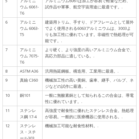
5
アルミニ
アルミニウム6061は加工が容易で軽量なため、
ウム 6061-
試作品や軍事、航空宇宙用途に最適です。.
T6
6
アルミニ
建築用トリム、手すり、ドアフレームとして屋外
ウム 6063-
でよく使用される6063アルミニウムは、3003よ
T5
りも加工性に優れています。非磁性で熱処理が可
能です。.
7
アルミニ
より硬く、より強度の高いアルミニウム合金で、
ウム 7075-
高応力部品に適している。.
T6
8
ASTM A36
汎用熱延鋼板。構造用、工業用に最適。.
9
真鍮 C360
機械加工性の高い黄銅。歯車、継手、バルブ、ネ
ジなどの試作に最適。.
10
銅101
一般に無酸素銅として知られるこの合金は、導電
性に優れています。.
11
ステンレ
高強度で耐食性に優れたステンレス合金。熱処理
ス鋼 17-4
が容易。一般的に医療機器に使用される。.
12
ステンレ
機械加工可能な耐食性材料。.
ス・スチ
ール303