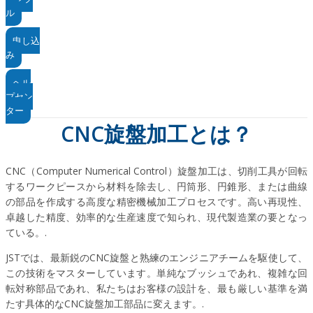
ル
申し込
み
ヘル
プセン
ター
CNC旋盤加工とは？
CNC（Computer Numerical Control）旋盤加工は、切削工具が回転
するワークピースから材料を除去し、円筒形、円錐形、または曲線
の部品を作成する高度な精密機械加工プロセスです。高い再現性、
卓越した精度、効率的な生産速度で知られ、現代製造業の要となっ
ている。.
JSTでは、最新鋭のCNC旋盤と熟練のエンジニアチームを駆使して、
この技術をマスターしています。単純なブッシュであれ、複雑な回
転対称部品であれ、私たちはお客様の設計を、最も厳しい基準を満
たす具体的なCNC旋盤加工部品に変えます。.