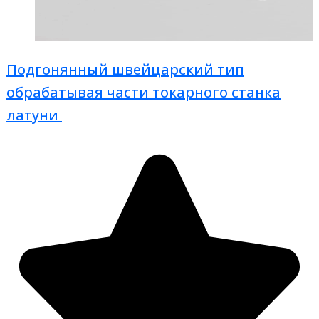
Подгонянный швейцарский тип
обрабатывая части токарного станка
латуни