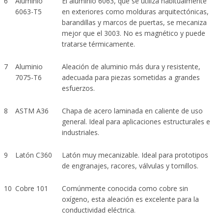
6
Aluminio
El aluminio 6063, que se utiliza habitualmente
6063-T5
en exteriores como molduras arquitectónicas,
barandillas y marcos de puertas, se mecaniza
mejor que el 3003. No es magnético y puede
tratarse térmicamente.
7
Aluminio
Aleación de aluminio más dura y resistente,
7075-T6
adecuada para piezas sometidas a grandes
esfuerzos.
8
ASTM A36
Chapa de acero laminada en caliente de uso
general. Ideal para aplicaciones estructurales e
industriales.
9
Latón C360
Latón muy mecanizable. Ideal para prototipos
de engranajes, racores, válvulas y tornillos.
10
Cobre 101
Comúnmente conocida como cobre sin
oxígeno, esta aleación es excelente para la
conductividad eléctrica.