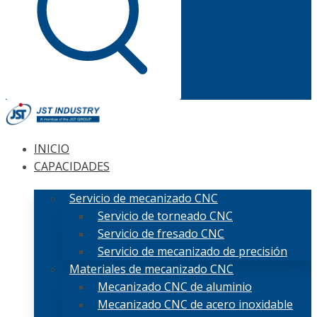
INICIO
CAPACIDADES
Servicio de mecanizado CNC
Servicio de torneado CNC
Servicio de fresado CNC
Servicio de mecanizado de precisión
Materiales de mecanizado CNC
Mecanizado CNC de aluminio
Mecanizado CNC de acero inoxidable