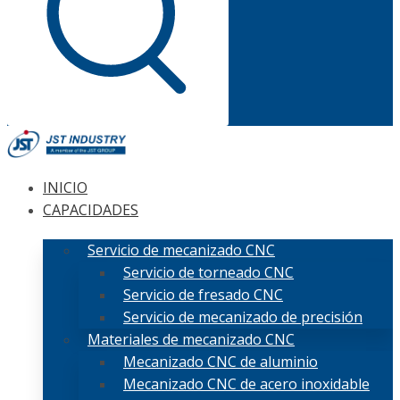
INICIO
CAPACIDADES
Servicio de mecanizado CNC
Servicio de torneado CNC
Servicio de fresado CNC
Servicio de mecanizado de precisión
Materiales de mecanizado CNC
Mecanizado CNC de aluminio
Mecanizado CNC de acero inoxidable