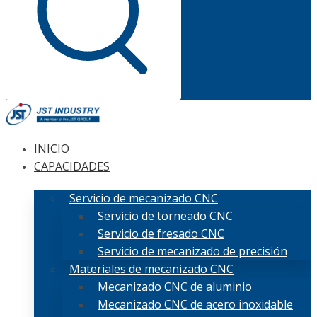
INICIO
CAPACIDADES
Servicio de mecanizado CNC
Servicio de torneado CNC
Servicio de fresado CNC
Servicio de mecanizado de precisión
Materiales de mecanizado CNC
Mecanizado CNC de aluminio
Mecanizado CNC de acero inoxidable