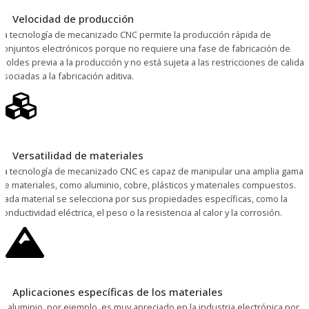
Velocidad de producción
La tecnología de mecanizado CNC permite la producción rápida de
conjuntos electrónicos porque no requiere una fase de fabricación de
moldes previa a la producción y no está sujeta a las restricciones de calida
asociadas a la fabricación aditiva.
Versatilidad de materiales
La tecnología de mecanizado CNC es capaz de manipular una amplia gama
de materiales, como aluminio, cobre, plásticos y materiales compuestos.
Cada material se selecciona por sus propiedades específicas, como la
conductividad eléctrica, el peso o la resistencia al calor y la corrosión.
Aplicaciones específicas de los materiales
El aluminio, por ejemplo, es muy apreciado en la industria electrónica por