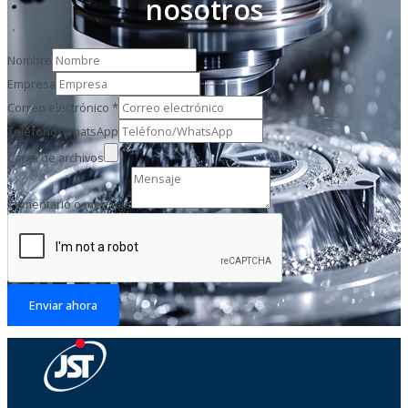
nosotros
Nombre
Empresa
Correo electrónico
*
Teléfono/WhatsApp
Carga de archivos
Comentario o mensaje
Enviar ahora