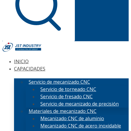
INICIO
CAPACIDADES
Servicio de mecanizado CNC
Servicio de torneado CNC
Servicio de fresado CNC
Servicio de mecanizado de precisión
Materiales de mecanizado CNC
Mecanizado CNC de aluminio
Mecanizado CNC de acero inoxidable