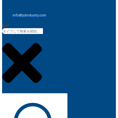
info@jstindustry.com
検索