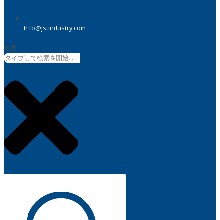
info@jstindustry.com
検索