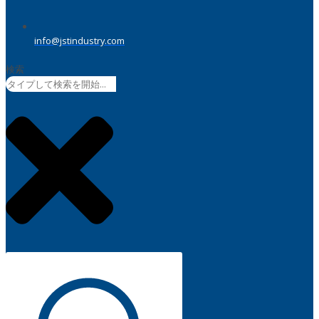
info@jstindustry.com
検索