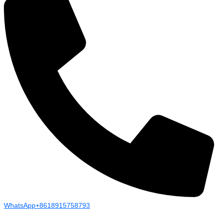
WhatsApp+8618915758793