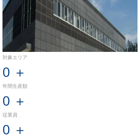
対象エリア
0
＋
年間生産額
0
＋
従業員
0
＋