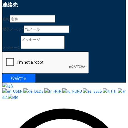
連絡先
名称
電子メール
*
氏
名
メッセージ
E
メ
ー
ル
メ
ッ
投稿する
セ
JA
ー
EN
DE
FR
RU
ES
IT
ジ
AR
JA