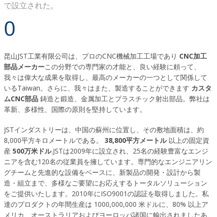
で設立された。
0
昆山JST工業有限公司は、プロのCNC機械加工工場であり
CNC加工
部品メーカー
この分野での専門家の才能と、良い経験に頼って、
我々は偉大な成果を取得し、最高のメーカーの一つとして関係して
いるTaiwan。さらに、我々はまた、製造することができます
カスタ
ムCNC部品
鋳造と鍛造、金属加工とプラスチック射出部品。弊社は
革新、多様性、国際の原則を堅持しています。
JSTインダストリーは、中国の蘇州に位置し、その敷地面積は、約
8,000平方キロメートルである。
38,800平方メートル
以上の固定資
産
500万米ドル
.JSTは2009年に設立され、25名の経験豊富なエンジ
ニアを含む120名の従業員を擁しています。専門的なエンジニアリン
グチームと先進的な設備をベースに、新製品の開発・設計から製
造・組立まで、多様なご要望にお応えするトータルソリューション
をご提供いたします。2010年にISO9001の認証を取得しました。私
達のプロダクトの年間生産は 1000,000,000 米ドルに、80% 以上ア
メリカ、オーストラリアおよびヨーロッパ諸国に輸出されましたあ