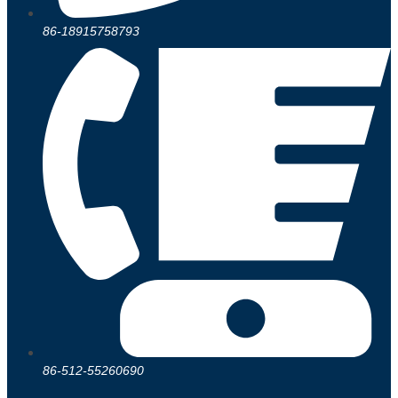
86-18915758793
86-512-55260690