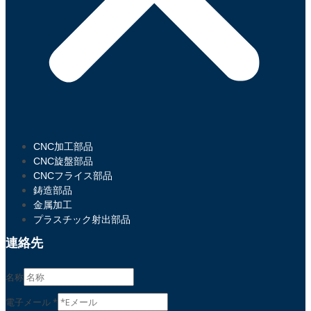
CNC加工部品
CNC旋盤部品
CNCフライス部品
鋳造部品
金属加工
プラスチック射出部品
連絡先
氏
名称
名
E
電子メール
*