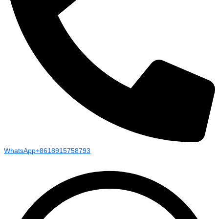
WhatsApp+8618915758793