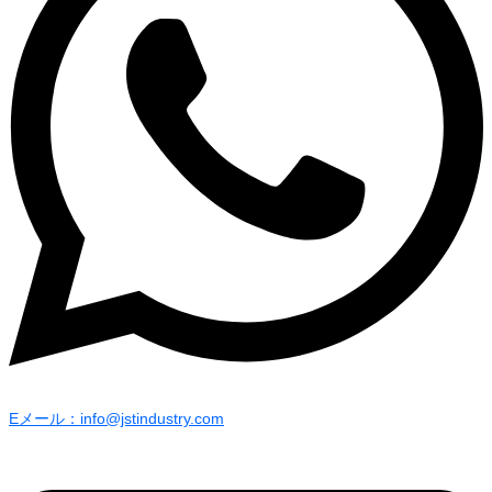
Eメール：info@jstindustry.com