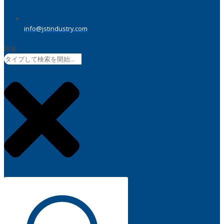
info@jstindustry.com
検索