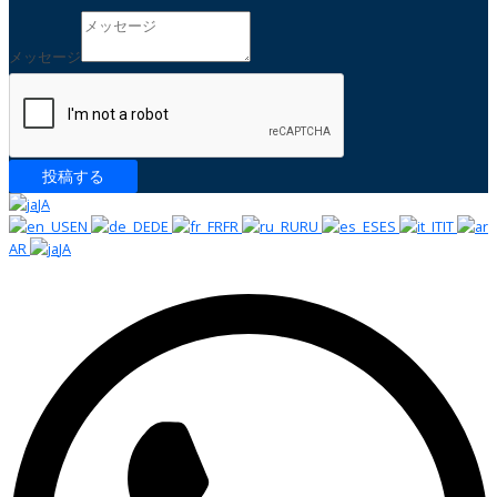
メ
ー
ル
メッセージ
メ
ッ
セ
ー
ジ
投稿する
JA
EN
DE
FR
RU
ES
IT
AR
JA