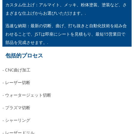
カスタム仕上げ：アルマイト、メッキ、粉体塗装、塗装など、さ
まざまな仕上げからお選びいただけます。.
迅速な納期：最新の切断、曲げ、打ち抜きと自動化技術を組み合
わせることで、JSTは即座にシートを見積もり、最短15営業日で
部品を完成させます。.
包括的プロセス
- CNC曲げ加工
- レーザー切断
- ウォータージェット切断
- プラズマ切断
- シャーリング
- レーザードリル