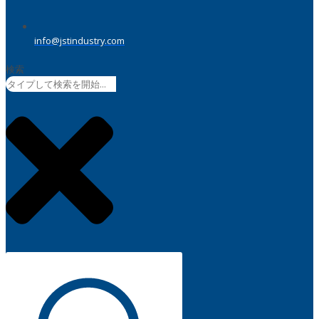
info@jstindustry.com
検索