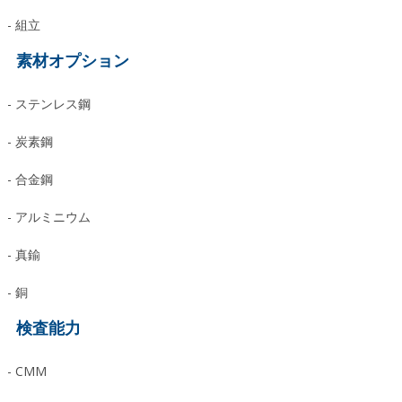
- 組立
素材オプション
- ステンレス鋼
- 炭素鋼
- 合金鋼
- アルミニウム
- 真鍮
- 銅
検査能力
- CMM