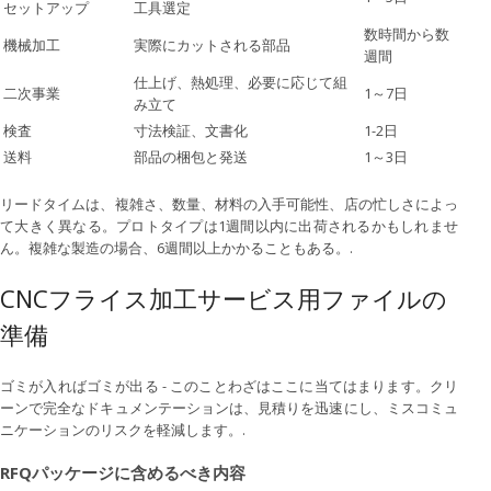
セットアップ
工具選定
数時間から数
機械加工
実際にカットされる部品
週間
仕上げ、熱処理、必要に応じて組
二次事業
1～7日
み立て
検査
寸法検証、文書化
1-2日
送料
部品の梱包と発送
1～3日
リードタイムは、複雑さ、数量、材料の入手可能性、店の忙しさによっ
て大きく異なる。プロトタイプは1週間以内に出荷されるかもしれませ
ん。複雑な製造の場合、6週間以上かかることもある。.
CNCフライス加工サービス用ファイルの
準備
ゴミが入ればゴミが出る - このことわざはここに当てはまります。クリ
ーンで完全なドキュメンテーションは、見積りを迅速にし、ミスコミュ
ニケーションのリスクを軽減します。.
RFQパッケージに含めるべき内容