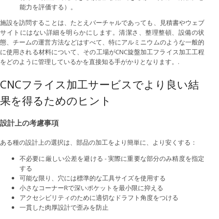
能力を評価する）。
施設を訪問することは、たとえバーチャルであっても、見積書やウェブ
サイトにはない詳細を明らかにします。清潔さ、整理整頓、設備の状
態、チームの運営方法などはすべて、特にアルミニウムのような一般的
に使用される材料について、その工場がCNC旋盤加工フライス加工工程
をどのように管理しているかを直接知る手がかりとなります。.
CNCフライス加工サービスでより良い結
果を得るためのヒント
設計上の考慮事項
ある種の設計上の選択は、部品の加工をより簡単に、より安くする：
不必要に厳しい公差を避ける - 実際に重要な部分のみ精度を指定
する
可能な限り、穴には標準的な工具サイズを使用する
小さなコーナーRで深いポケットを最小限に抑える
アクセシビリティのために適切なドラフト角度をつける
一貫した肉厚設計で歪みを防止