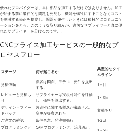
優れたプロバイダーは、単に部品を加工するだけではありません。加工
が始まる前に潜在的な問題を発見し、機能を犠牲にすることなくコスト
を削減する修正を提案し、問題が発生したときには積極的にコミュニケ
ーションをとる。このような取り組みが、適切なサプライヤーと真に優
れたサプライヤーを分けるのです。.
CNCフライス加工サービスの一般的なプ
ロセスフロー
典型的なタイ
ステージ
何が起こるか
ムライン
顧客は図面、モデル、要件を提出
見積依頼
1日目
する。
レビューと見積も
サプライヤーは実現可能性を評価
1～3日
り
し、価格を算出する。
デザイン・フィー
製造性に関する懸念が議論され、
変動あり
ドバック
変更が提案された
ご注文の確認
条件合意、発注書発行
1-2日
プログラミングと
CAMプログラミング、治具設計、
1～5日