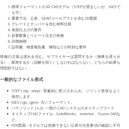
標準フォーマットの3D CADモデル（STEPが望ましいが、IGESで
も可）
重要寸法、公差、GD&Tコールアウトを含む2D図面
グレードとテンパーを含む材料仕様
表面仕上げの要件
必要数量とリピート注文の有無
目標納期
証明書、検査報告書、梱包などの特別な要件
情報の欠落は遅れを生む。サプライヤーは質問するか（物事を遅らせ
る）、推測するか（誤解を招く）しなければならない。どちらの結果も
理想的ではない。.
一般的なファイル形式
STEP (.stp, .step) - 普遍的に受け入れられ、ソリッド形状をよく
保存します。
IGES (.igs, .iges) - 古いフォーマット。
パラソリッド (.x_t) - 一部の CAD システムのネイティブコード
ネイティブCADファイル - SolidWorks、Inventor、Fusion 360な
ど。.
PDF図面 - モデルでは把握できない公差や注意事項の確認に不可