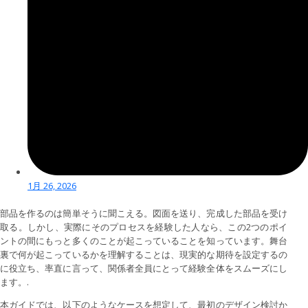
1月 26, 2026
部品を作るのは簡単そうに聞こえる。図面を送り、完成した部品を受け
取る。しかし、実際にそのプロセスを経験した人なら、この2つのポイ
ントの間にもっと多くのことが起こっていることを知っています。舞台
裏で何が起こっているかを理解することは、現実的な期待を設定するの
に役立ち、率直に言って、関係者全員にとって経験全体をスムーズにし
ます。.
本ガイドでは、以下のようなケースを想定して、最初のデザイン検討か