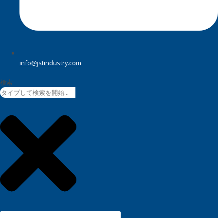
info@jstindustry.com
検索