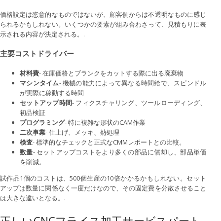
価格設定は恣意的なものではないが、顧客側からは不透明なものに感じ
られるかもしれない。いくつかの要素が組み合わさって、見積もりに表
示される内容が決定される。.
主要コストドライバー
材料費
- 在庫価格とブランクをカットする際に出る廃棄物
マシンタイム
- 機械の能力によって異なる時間給で、スピンドル
が実際に稼動する時間
セットアップ時間
- フィクスチャリング、ツールローディング、
初品検証
プログラミング
- 特に複雑な形状のCAM作業
二次事業
- 仕上げ、メッキ、熱処理
検査
- 標準的なチェックと正式なCMMレポートとの比較。
数量
- セットアップコストをより多くの部品に償却し、部品単価
を削減。
試作品1個のコストは、500個生産の10倍かかるかもしれない。セット
アップは数量に関係なく一度だけなので、その固定費を分散させること
は大きな違いとなる。.
正しいCNCフライス加工サービスパート