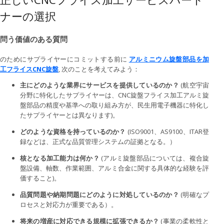
ナーの選択
問う価値のある質問
のためにサプライヤーにコミットする前に
アルミニウム旋盤部品を加
工フライスCNC旋盤
, 次のことを考えてみよう：
主にどのような業界にサービスを提供しているのか？
(航空宇宙
分野に特化したサプライヤーは、CNC旋盤フライス加工アルミ旋
盤部品の精度や基準への取り組み方が、民生用電子機器に特化し
たサプライヤーとは異なります)。
どのような資格を持っているのか？
(ISO9001、AS9100、ITAR登
録などは、正式な品質管理システムの証拠となる。）
核となる加工能力は何か？
(アルミ旋盤部品については、複合旋
盤設備、軸数、作業範囲、アルミ合金に関する具体的な経験を評
価すること)。
品質問題や納期問題にどのように対処しているのか？
(明確なプ
ロセスと対応力が重要である）。
将来の増産に対応できる規模に拡張できるか？
(事業の柔軟性と