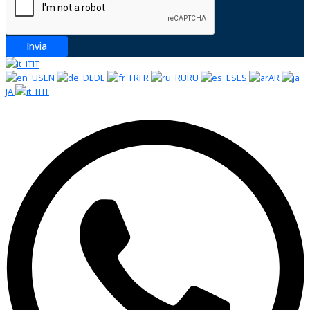
Invia
IT
EN
DE
FR
RU
ES
AR
JA
IT