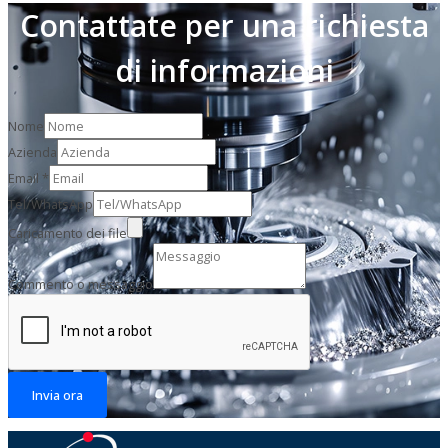
Contattate per una richiesta
di informazioni
Nome
Azienda
Email
*
Tel/WhatsApp
Caricamento dei file
Commento o messaggio
Invia ora