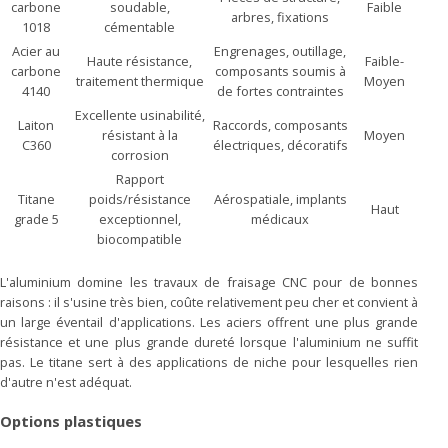
carbone
soudable,
Faible
arbres, fixations
1018
cémentable
Acier au
Engrenages, outillage,
Haute résistance,
Faible-
carbone
composants soumis à
traitement thermique
Moyen
4140
de fortes contraintes
Excellente usinabilité,
Laiton
Raccords, composants
résistant à la
Moyen
C360
électriques, décoratifs
corrosion
Rapport
Titane
poids/résistance
Aérospatiale, implants
Haut
grade 5
exceptionnel,
médicaux
biocompatible
L'aluminium domine les travaux de fraisage CNC pour de bonnes
raisons : il s'usine très bien, coûte relativement peu cher et convient à
un large éventail d'applications. Les aciers offrent une plus grande
résistance et une plus grande dureté lorsque l'aluminium ne suffit
pas. Le titane sert à des applications de niche pour lesquelles rien
d'autre n'est adéquat.
Options plastiques