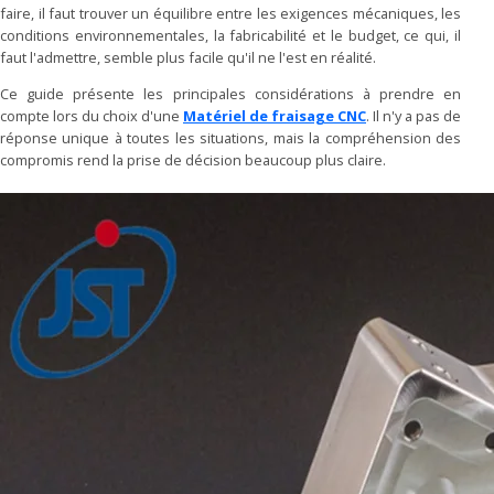
faire, il faut trouver un équilibre entre les exigences mécaniques, les
conditions environnementales, la fabricabilité et le budget, ce qui, il
faut l'admettre, semble plus facile qu'il ne l'est en réalité.
Ce guide présente les principales considérations à prendre en
compte lors du choix d'une
Matériel de fraisage CNC
. Il n'y a pas de
réponse unique à toutes les situations, mais la compréhension des
compromis rend la prise de décision beaucoup plus claire.