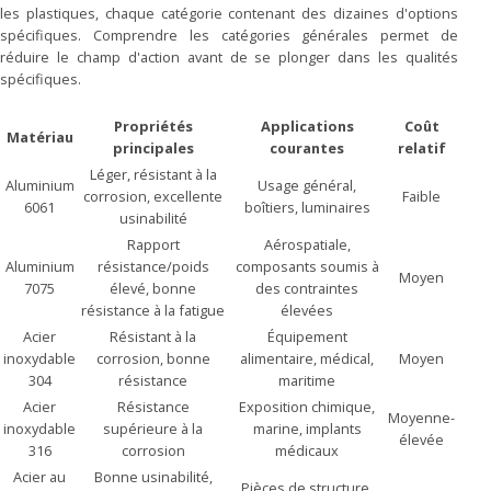
les plastiques, chaque catégorie contenant des dizaines d'options
spécifiques. Comprendre les catégories générales permet de
réduire le champ d'action avant de se plonger dans les qualités
spécifiques.
Propriétés
Applications
Coût
Matériau
principales
courantes
relatif
Léger, résistant à la
Aluminium
Usage général,
corrosion, excellente
Faible
6061
boîtiers, luminaires
usinabilité
Rapport
Aérospatiale,
Aluminium
résistance/poids
composants soumis à
Moyen
7075
élevé, bonne
des contraintes
résistance à la fatigue
élevées
Acier
Résistant à la
Équipement
inoxydable
corrosion, bonne
alimentaire, médical,
Moyen
304
résistance
maritime
Acier
Résistance
Exposition chimique,
Moyenne-
inoxydable
supérieure à la
marine, implants
élevée
316
corrosion
médicaux
Acier au
Bonne usinabilité,
Pièces de structure,