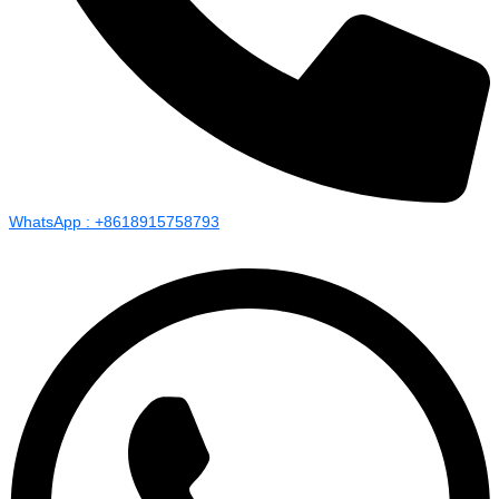
WhatsApp : +8618915758793