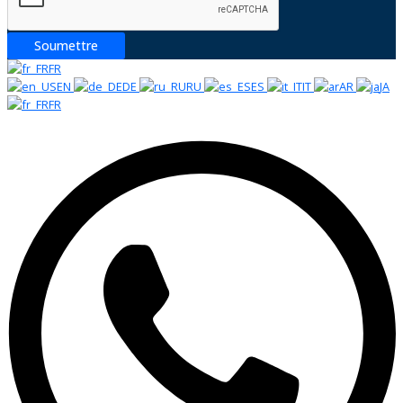
Soumettre
FR
EN
DE
RU
ES
IT
AR
JA
FR