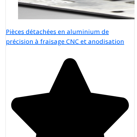
Pièces détachées en aluminium de
précision à fraisage CNC et anodisation