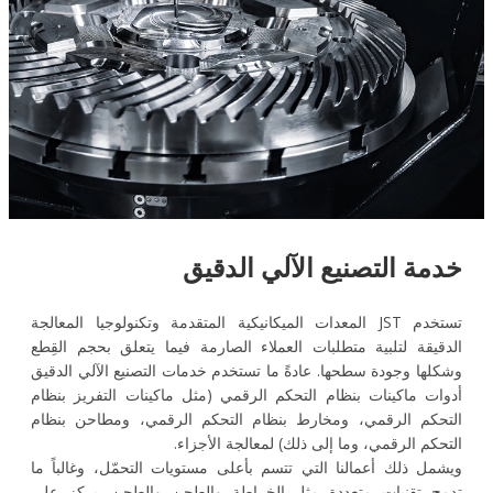
خدمة التصنيع الآلي الدقيق
تستخدم JST المعدات الميكانيكية المتقدمة وتكنولوجيا المعالجة
الدقيقة لتلبية متطلبات العملاء الصارمة فيما يتعلق بحجم القِطع
وشكلها وجودة سطحها. عادةً ما تستخدم خدمات التصنيع الآلي الدقيق
أدوات ماكينات بنظام التحكم الرقمي (مثل ماكينات التفريز بنظام
التحكم الرقمي، ومخارط بنظام التحكم الرقمي، ومطاحن بنظام
التحكم الرقمي، وما إلى ذلك) لمعالجة الأجزاء.
ويشمل ذلك أعمالنا التي تتسم بأعلى مستويات التحمّل، وغالباً ما
تدمج تقنيات متعددة مثل الخراطة والطحن والطحن. يركز على