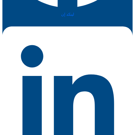
لينكد إن