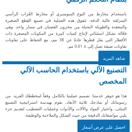
باستخدام مخارط من النوع السويسري أو مخارط الغُرَاب الرأسي
المنزلقة عالية الدقة، تتفوق هذه العملية في تصنيع القِطع الصغيرة
والمعقدة والطويلة النحيلة من مخزون القضبان في مسار واحد. وهي
فعّالة بشكل استثنائي لإنتاج كميات كبيرة من المكونات المصغرة ذات
الأقطار التي يقل قطرها عادةً عن 38 مم، مع الحفاظ على تفاوتات
تفاوتات ضيقة تصل إلى ± 0.01 مم.
شاهد المزيد
التصنيع الآلي باستخدام الحاسب الآلي
المخصص
هذا هو جوهر خدمتنا: تصميم عمليتنا بالكامل وفقاً لمخططك الفريد. من
رسوماتك أو نماذجك ثلاثية الأبعاد، نقوم بهندسة استراتيجية التصنيع
المثلى، واختيار المواد والآلات والأدوات وعمليات التشطيب لتقديم جزء
يلبي مواصفاتك الدقيقة من حيث الشكل والملاءمة والوظيفة.
احصل على عرض أسعار