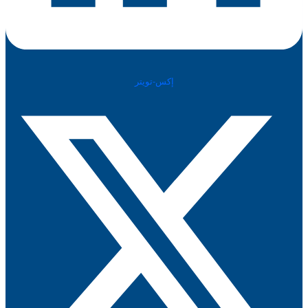
إكس-تويتر