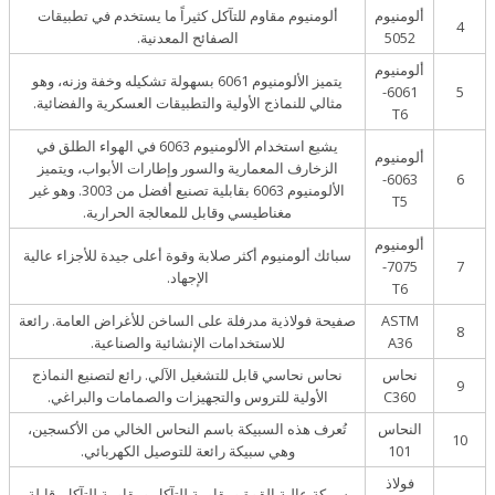
ألومنيوم
ألومنيوم مقاوم للتآكل كثيراً ما يستخدم في تطبيقات
4
5052
الصفائح المعدنية.
ألومنيوم
يتميز الألومنيوم 6061 بسهولة تشكيله وخفة وزنه، وهو
6061-
5
مثالي للنماذج الأولية والتطبيقات العسكرية والفضائية.
T6
يشيع استخدام الألومنيوم 6063 في الهواء الطلق في
ألومنيوم
الزخارف المعمارية والسور وإطارات الأبواب، ويتميز
6063-
6
الألومنيوم 6063 بقابلية تصنيع أفضل من 3003. وهو غير
T5
مغناطيسي وقابل للمعالجة الحرارية.
ألومنيوم
سبائك ألومنيوم أكثر صلابة وقوة أعلى جيدة للأجزاء عالية
7075-
7
الإجهاد.
T6
ASTM
صفيحة فولاذية مدرفلة على الساخن للأغراض العامة. رائعة
8
A36
للاستخدامات الإنشائية والصناعية.
نحاس
نحاس نحاسي قابل للتشغيل الآلي. رائع لتصنيع النماذج
9
C360
الأولية للتروس والتجهيزات والصمامات والبراغي.
النحاس
تُعرف هذه السبيكة باسم النحاس الخالي من الأكسجين،
10
101
وهي سبيكة رائعة للتوصيل الكهربائي.
فولاذ
سبيكة عالية القوة ومقاومة للتآكل ومقاومة للتآكل. قابلة