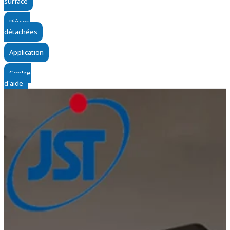
surface
Pièces
détachées
Application
Centre
d'aide