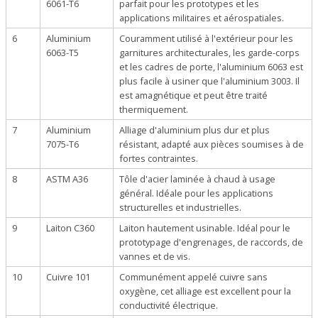
6061-T6
parfait pour les prototypes et les
applications militaires et aérospatiales.
6
Aluminium
Couramment utilisé à l'extérieur pour les
6063-T5
garnitures architecturales, les garde-corps
et les cadres de porte, l'aluminium 6063 est
plus facile à usiner que l'aluminium 3003. Il
est amagnétique et peut être traité
thermiquement.
7
Aluminium
Alliage d'aluminium plus dur et plus
7075-T6
résistant, adapté aux pièces soumises à de
fortes contraintes.
8
ASTM A36
Tôle d'acier laminée à chaud à usage
général. Idéale pour les applications
structurelles et industrielles.
9
Laiton C360
Laiton hautement usinable. Idéal pour le
prototypage d'engrenages, de raccords, de
vannes et de vis.
10
Cuivre 101
Communément appelé cuivre sans
oxygène, cet alliage est excellent pour la
conductivité électrique.