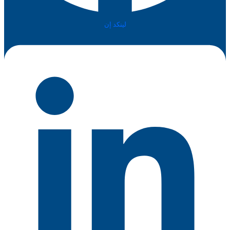
لينكد إن