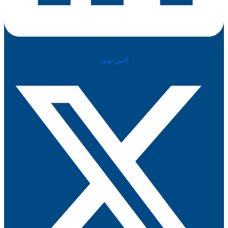
إكس-تويتر