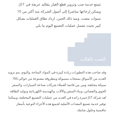
تتمتع خدمة صب وتزوير قطع الغيار بتقاليد عريقة في JST،
ويمكن إرجاعها مباشرةً إلى أصول الشركة منذ أكثر من 10
سنوات مضت. ومنذ ذلك الحين، ازداد نطاق العمليات بشكل
كبير بحيث تشمل عمليات التصنيع اليوم ما يلي
التزوير
المتداول
الصب بالرمل
الصب الاستثماري
الصب بالقالب
وقد صاحب هذه التطورات زيادة كبيرة في المواد المتاحة. واليوم، يتم تزويد
العديد من الأسواق بمنتجات مسبوكة ومطروقة مصنوعة من حوالي 700
سبيكة مختلفة. ومن بين قائمة العملاء شركات صناعة السيارات، والسفر
الجوي والفضائي، وبناء السفن والآلات، والهندسة الكهربائية وتوليد الطاقة.
تُعد شركة JST خبيرة رائدة في العديد من عمليات التصنيع المختلفة، ويمكننا
توفير خدمة تصنيع المعدات الأصلية لجميع هذه الأجزاء النوعية بأسعار
تنافسية وحلول شاملة.