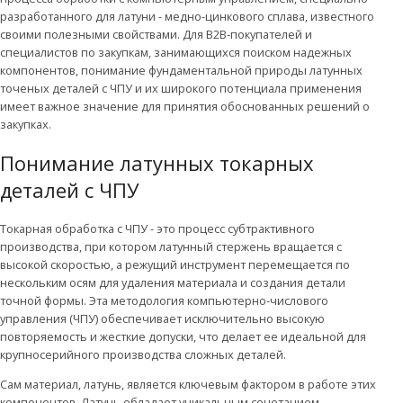
разработанного для латуни - медно-цинкового сплава, известного
своими полезными свойствами. Для B2B-покупателей и
специалистов по закупкам, занимающихся поиском надежных
компонентов, понимание фундаментальной природы латунных
точеных деталей с ЧПУ и их широкого потенциала применения
имеет важное значение для принятия обоснованных решений о
закупках.
Понимание латунных токарных
деталей с ЧПУ
Токарная обработка с ЧПУ - это процесс субтрактивного
производства, при котором латунный стержень вращается с
высокой скоростью, а режущий инструмент перемещается по
нескольким осям для удаления материала и создания детали
точной формы. Эта методология компьютерно-числового
управления (ЧПУ) обеспечивает исключительно высокую
повторяемость и жесткие допуски, что делает ее идеальной для
крупносерийного производства сложных деталей.
Сам материал, латунь, является ключевым фактором в работе этих
компонентов. Латунь обладает уникальным сочетанием