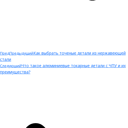
Как выбрать точеные детали из нержавеющей
Пред
Предыдущий
стали
Что такое алюминиевые токарные детали с ЧПУ и их
Следующий
преимущества?