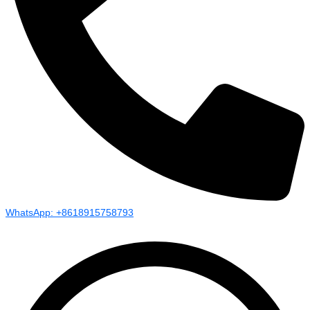
WhatsApp: +8618915758793