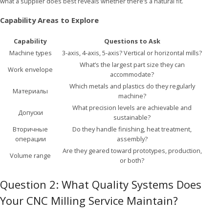
what a supplier does best reveals whether there’s a natural fit.
Capability Areas to Explore
Capability
Questions to Ask
Machine types
3-axis, 4-axis, 5-axis? Vertical or horizontal mills?
What’s the largest part size they can
Work envelope
accommodate?
Which metals and plastics do they regularly
Материалы
machine?
What precision levels are achievable and
Допуски
sustainable?
Вторичные
Do they handle finishing, heat treatment,
операции
assembly?
Are they geared toward prototypes, production,
Volume range
or both?
Question 2: What Quality Systems Does
Your CNC Milling Service Maintain?