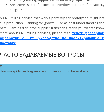
Are there sister facilities or overflow partners for capacity
surges?
A CNC milling service that works perfectly for prototypes might not
suit production. Planning for growth — or at least understanding the
path — avoids disruptive supplier transitions later.If you want to know
more about CNC milling services, please read
Услуги фрезерной
обработки с ЧПУ: Руководство по проектированию и
поставке
.
ЧАСТО ЗАДАВАЕМЫЕ ВОПРОСЫ
How many CNC milling service suppliers should be evaluated?