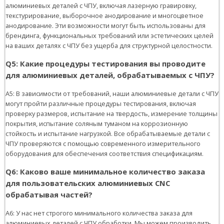
алюминиевых деталей с ЧПУ, включая лазерную гравировку,
текстурирование, выборочное анодирование и многоцветное
анодирование. Эти возможности могут быть использованы для
брендинга, функциональных требований или эстетических целей
на ваших деталях с ЧПУ без ущерба для структурной целостности.
Q5: Какие процедуры тестирования вы проводите
для алюминиевых деталей, обрабатываемых с ЧПУ?
A5: В зависимости от требований, наши алюминиевые детали с ЧПУ
могут пройти различные процедуры тестирования, включая
проверку размеров, испытание на твердость, измерение толщины
покрытия, испытание соляным туманом на коррозионную
стойкость и испытание нагрузкой. Все обрабатываемые детали с
ЧПУ проверяются с помощью современного измерительного
оборудования для обеспечения соответствия спецификациям.
Q6: Каково ваше минимальное количество заказа
для пользовательских алюминиевых CNC
обрабатывая частей?
A6: У нас нет строгого минимального количества заказа для
алюминиевых деталей с ЧПУ обработки. Мы можем производить