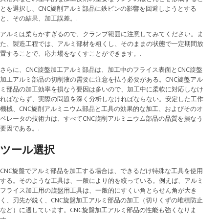
とを選択し、CNC旋削アルミ部品に鉄ピンの影響を回避しようとする
と、その結果、加工誤差。.
アルミは柔らかすぎるので、クランプ範囲に注意してみてください。ま
た、製造工程では、アルミ部材を粗くし、そのままの状態で一定期間放
置することで、応力場をなくすことができます。.
さらに、CNC旋盤加工アルミ部品は、加工中のフライス表面とCNC旋盤
加工アルミ部品の切削液の需要に注意を払う必要がある。CNC旋盤アル
ミ部品の加工効率を損なう要因は多いので、加工中に柔軟に対応しなけ
ればならず、実際の問題を深く分析しなければならない。安定した工作
機械、CNC旋削アルミニウム部品と工具の効果的な加工、およびそのオ
ペレータの技術力は、すべてCNC旋削アルミニウム部品の品質を損なう
要因である。.
ツール選択
CNC旋盤でアルミ部品を加工する場合は、できるだけ特殊な工具を使用
する。そのような工具は、一般により的を絞っている。例えば、アルミ
フライス加工用の旋盤用工具は、一般的にすくい角とらせん角が大き
く、刃先が鋭く、CNC旋盤加工アルミ部品の加工（切りくずの堆積防止
など）に適しています。CNC旋盤加工アルミ部品の性能も強くなりま