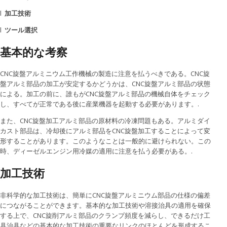
l
加工技術
l
ツール選択
基本的な考察
CNC旋盤アルミニウム工作機械の製造に注意を払うべきである。CNC旋
盤アルミ部品の加工が安定するかどうかは、CNC旋盤アルミ部品の状態
による。加工の前に、誰もがCNC旋盤アルミ部品の機械自体をチェック
し、すべてが正常である後に産業機器を起動する必要があります。.
また、CNC旋盤加工アルミ部品の原材料の冷凍問題もある。アルミダイ
カスト部品は、冷却後にアルミ部品をCNC旋盤加工することによって変
形することがあります。このようなことは一般的に避けられない。この
時、ディーゼルエンジン用冷媒の適用に注意を払う必要がある。.
加工技術
非科学的な加工技術は、簡単にCNC旋盤アルミニウム部品の仕様の偏差
につながることができます。基本的な加工技術や溶接治具の適用を確保
する上で、CNC旋削アルミ部品のクランプ頻度を減らし、できるだけ工
具治具などの基本的な加工技術の重要なリンクのほとんどを形成するこ