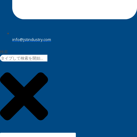
info@jstindustry.com
検索