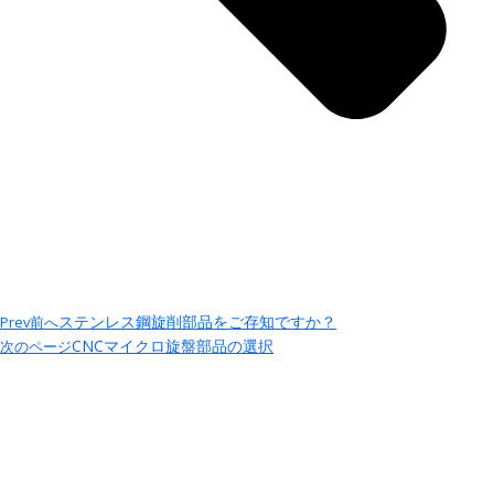
ステンレス鋼旋削部品をご存知ですか？
Prev
前へ
CNCマイクロ旋盤部品の選択
次のページ