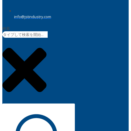
info@jstindustry.com
検索