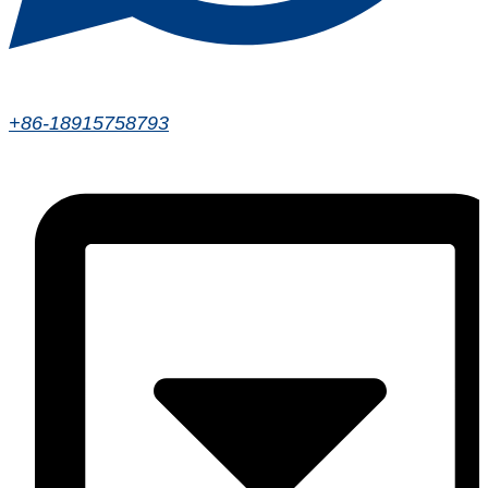
+86-18915758793