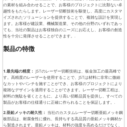
の素材を組み合わせることで、お客様のプロジェクトに比類ない卓
越性をもたらします。レーザー切断技術を駆使し、高度にカスタマ
イズされたソリューションを提供することで、複雑な設計を実現し
ます。お客様が建設業、機械製造業、その他の分野のいずれであっ
ても、当社の製品はお客様独自のニーズにお応えし、お客様の創造
性を十分に発揮させることができます。.
製品の特徴
1.最先端の精度：
JSTのレーザー切断技術は、板金加工の最高峰で
す。高精度のレーザーを使用することで、JSTは材料に非常に微細
なカットやパンチを施すことができ、お客様のプロジェクトにより
複雑なデザインを適用することができます。レーザー切断工程は、
材料の無駄を省くとともに、より高い切断品質を提供し、すべての
製品がお客様の仕様通りに正確に作られることを保証します。.
2.亜鉛メッキの耐久性：
当社のカスタムレーザー切断亜鉛メッキ鋼
板部品は、耐腐食性に優れ、長持ちする高品質の亜鉛メッキ鋼材か
ら製造されます。亜鉛メッキは、材料の強度を高めるだけでなく、