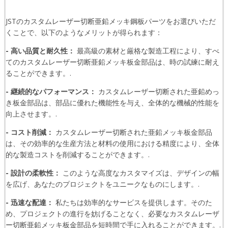
JSTのカスタムレーザー切断亜鉛メッキ鋼板パーツをお選びいただ
くことで、以下のようなメリットが得られます：
- 高い品質と耐久性：
最高級の素材と厳格な製造工程により、すべ
てのカスタムレーザー切断亜鉛メッキ板金部品は、時の試練に耐え
ることができます。.
- 継続的なパフォーマンス：
カスタムレーザー切断された亜鉛めっ
き板金部品は、部品に優れた機能性を与え、全体的な機械的性能を
向上させます。.
- コスト削減：
カスタムレーザー切断された亜鉛メッキ板金部品
は、その効率的な生産方法と材料の使用における精度により、全体
的な製造コストを削減することができます。.
- 設計の柔軟性：
このような高度なカスタマイズは、デザインの幅
を広げ、あなたのプロジェクトをユニークなものにします。.
- 迅速な配達：
私たちは効率的なサービスを提供します。そのた
め、プロジェクトの進行を妨げることなく、必要なカスタムレーザ
ー切断亜鉛メッキ板金部品を短時間で手に入れることができます。.