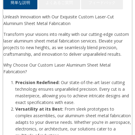
簡単な説明
よくあるご質問
フィードバック
Unleash Innovation with Our Exquisite Custom Laser-Cut
Aluminum Sheet Metal Fabrication
Transform your visions into reality with our cutting-edge custom
laser aluminum sheet metal fabrication services. Elevate your
projects to new heights, as we seamlessly blend precision,
craftsmanship, and innovation to deliver unparalleled results.
Why Choose Our Custom Laser Aluminum Sheet Metal
Fabrication?
Precision Redefined:
Our state-of-the-art laser cutting
technology ensures unparalleled precision. Every cut is a
masterpiece, allowing you to achieve intricate designs and
exact specifications with ease.
Versatility at its Best:
From sleek prototypes to
complex assemblies, our aluminum sheet metal fabrication
adapts to your diverse needs. Whether you’re in aerospace,
electronics, or architecture, our solutions cater to a