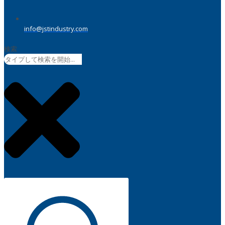
info@jstindustry.com
検索