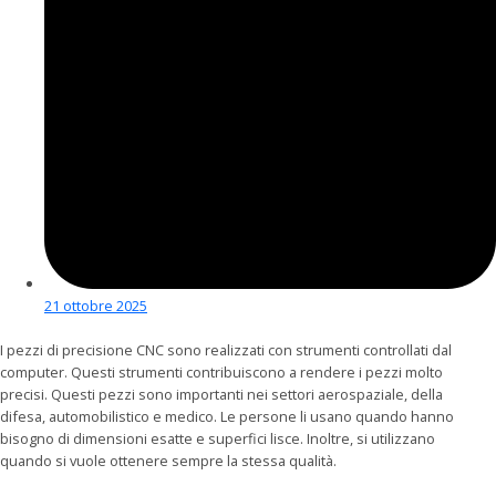
21 ottobre 2025
I pezzi di precisione CNC sono realizzati con strumenti controllati dal
computer. Questi strumenti contribuiscono a rendere i pezzi molto
precisi. Questi pezzi sono importanti nei settori aerospaziale, della
difesa, automobilistico e medico. Le persone li usano quando hanno
bisogno di dimensioni esatte e superfici lisce. Inoltre, si utilizzano
quando si vuole ottenere sempre la stessa qualità.