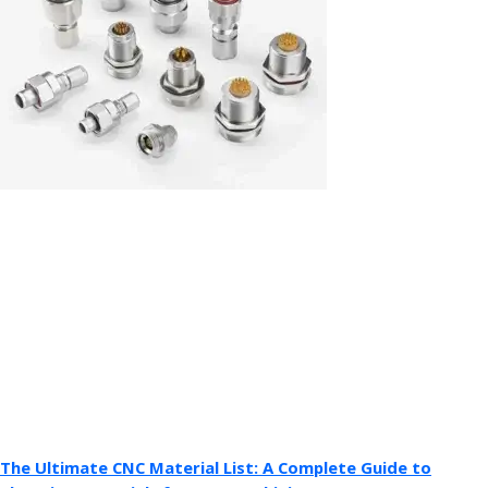
The Ultimate CNC Material List: A Complete Guide to