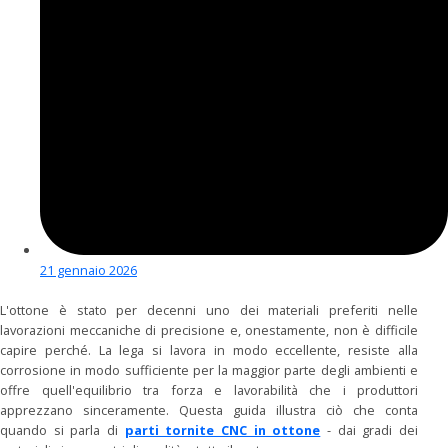
21 gennaio 2026
L'ottone è stato per decenni uno dei materiali preferiti nelle
lavorazioni meccaniche di precisione e, onestamente, non è difficile
capire perché. La lega si lavora in modo eccellente, resiste alla
corrosione in modo sufficiente per la maggior parte degli ambienti e
offre quell'equilibrio tra forza e lavorabilità che i produttori
apprezzano sinceramente. Questa guida illustra ciò che conta
quando si parla di
parti tornite CNC in ottone
- dai gradi dei