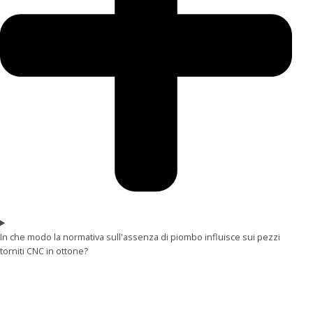
In che modo la normativa sull'assenza di piombo influisce sui pezzi
torniti CNC in ottone?