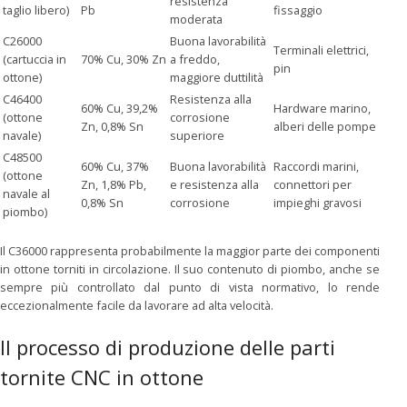
resistenza
taglio libero)
Pb
fissaggio
moderata
C26000
Buona lavorabilità
Terminali elettrici,
(cartuccia in
70% Cu, 30% Zn
a freddo,
pin
ottone)
maggiore duttilità
C46400
Resistenza alla
60% Cu, 39,2%
Hardware marino,
(ottone
corrosione
Zn, 0,8% Sn
alberi delle pompe
navale)
superiore
C48500
60% Cu, 37%
Buona lavorabilità
Raccordi marini,
(ottone
Zn, 1,8% Pb,
e resistenza alla
connettori per
navale al
0,8% Sn
corrosione
impieghi gravosi
piombo)
Il C36000 rappresenta probabilmente la maggior parte dei componenti
in ottone torniti in circolazione. Il suo contenuto di piombo, anche se
sempre più controllato dal punto di vista normativo, lo rende
eccezionalmente facile da lavorare ad alta velocità.
Il processo di produzione delle parti
tornite CNC in ottone