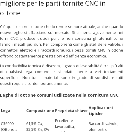
migliore per le parti tornite CNC in
ottone
C'è qualcosa nell'ottone che lo rende sempre attuale, anche quando
nuove leghe si affacciano sul mercato. Si alimenta agevolmente nei
torni CNC, produce trucioli puliti e non consuma gli utensili come
fanno i metalli più duri. Per componenti come gli steli delle valvole, i
connettori elettrici e i raccordi idraulici, i pezzi torniti CNC in ottone
offrono costantemente prestazioni ed efficienza economica.
La conducibilità termica è discreta, il grado di lavorabilità è tra i più alti
di qualsiasi lega comune e si adatta bene a vari trattamenti
superficiali. Non tutti i materiali sono in grado di soddisfare tutti
questi requisiti contemporaneamente.
Leghe di ottone comuni utilizzate nella tornitura CNC
Applicazioni
Lega
Composizione
Proprietà chiave
tipiche
Eccellente
C36000
61,5% Cu,
Raccordi, valvole,
lavorabilità,
(Ottone a
35,5% Zn, 3%
elementi di