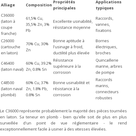
Propriétés
Applications
Alliage
Composition
principales
typiques
C36000
61,5% Cu,
Raccords,
(laiton à
Excellente usinabilité,
35,5% Zn, 3%
vannes,
coupe
résistance moyenne
Pb
fixations
franche)
C26000
Bonne aptitude à
Bornes
70% Cu, 30%
(cartouche
l'usinage à froid,
électriques,
Zn
en laiton)
ductilité plus élevée
broches
Résistance
Quincaillerie
C46400
60% Cu, 39.2%
supérieure à la
marine, arbres
(laiton naval)
Zn, 0.8% Sn
corrosion
de pompe
Raccords
C48500
60% Cu, 37%
Bonne usinabilité et
marins,
(laiton naval
Zn, 1.8% Pb,
résistance à la
connecteurs
plombé)
0.8% Sn
corrosion
robustes
Le C36000 représente probablement la majorité des pièces tournées
en laiton. Sa teneur en plomb - bien qu'elle soit de plus en plus
surveillée d'un point de vue réglementaire - le rend
exceptionnellement facile à usiner à des vitesses élevées.