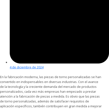
4 de diciembre de 2024
En la fabricación moderna, las piezas de torno personalizadas se han
convertido en indispensables en diversas industrias. Con el avance
de la tecnología y la creciente demanda del mercado de productos
personalizados, cada vez más empresas han empezado a prestar
atención a la fabricación de piezas a medida. Es obvio que las piezas
de torno personalizadas, además de satisfacer requisitos de
aplicación específicos, también contribuyen en gran medida a mejorar