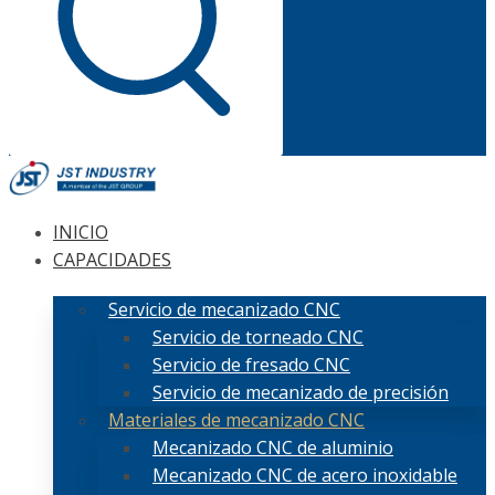
INICIO
CAPACIDADES
Servicio de mecanizado CNC
Servicio de torneado CNC
Servicio de fresado CNC
Servicio de mecanizado de precisión
Materiales de mecanizado CNC
Mecanizado CNC de aluminio
Mecanizado CNC de acero inoxidable