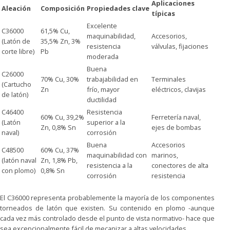
Aplicaciones
Aleación
Composición
Propiedades clave
típicas
Excelente
C36000
61,5% Cu,
maquinabilidad,
Accesorios,
(Latón de
35,5% Zn, 3%
resistencia
válvulas, fijaciones
corte libre)
Pb
moderada
Buena
C26000
70% Cu, 30%
trabajabilidad en
Terminales
(Cartucho
Zn
frío, mayor
eléctricos, clavijas
de latón)
ductilidad
C46400
Resistencia
60% Cu, 39,2%
Ferretería naval,
(Latón
superior a la
Zn, 0,8% Sn
ejes de bombas
naval)
corrosión
Buena
Accesorios
C48500
60% Cu, 37%
maquinabilidad con
marinos,
(latón naval
Zn, 1,8% Pb,
resistencia a la
conectores de alta
con plomo)
0,8% Sn
corrosión
resistencia
El C36000 representa probablemente la mayoría de los componentes
torneados de latón que existen. Su contenido en plomo -aunque
cada vez más controlado desde el punto de vista normativo- hace que
sea excepcionalmente fácil de mecanizar a altas velocidades.