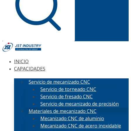
INICIO
CAPACIDADES
Servicio de mecanizado CNC
Servicio de torneado CNC
Servicio de fresado CNC
Servicio de mecanizado de precisión
Materiales de mecanizado CNC
Mecanizado CNC de aluminio
Mecanizado CNC de acero inoxidable