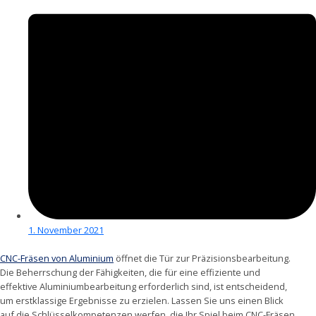
1. November 2021
CNC-Fräsen von Aluminium
öffnet die Tür zur Präzisionsbearbeitung.
Die Beherrschung der Fähigkeiten, die für eine effiziente und
effektive Aluminiumbearbeitung erforderlich sind, ist entscheidend,
um erstklassige Ergebnisse zu erzielen. Lassen Sie uns einen Blick
auf die Schlüsselkompetenzen werfen, die Ihr Spiel beim CNC-Fräsen