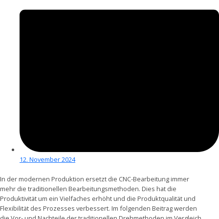
12. November 2024
In der modernen Produktion ersetzt die CNC-Bearbeitung immer
mehr die traditionellen Bearbeitungsmethoden. Dies hat die
Produktivität um ein Vielfaches erhöht und die Produktqualität und
Flexibilität des Prozesses verbessert. Im folgenden Beitrag werden
die Vor- und Nachteile der traditionellen Drehmethoden im Vergleich