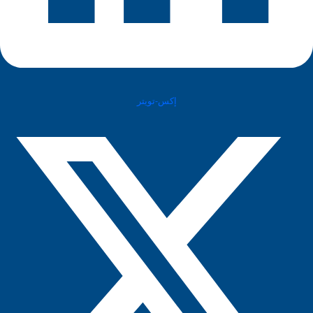
إكس-تويتر