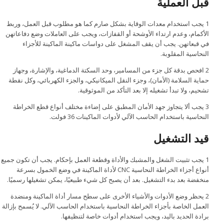
قبل العملية
1 يجب استخدام معدات الوقاية بشكل صارم كما هو مطلوب قبل العمل، وربط
الأكمام، وعدم ارتداء الأوشحة أو القفازات، ويجب على العاملات وضع دفاعاتهن
في قبعاتهن. يجب أن يقف المشغل على دواسات ماكينة الماكينة للأجزاء
النحاسية المقلوبة.
2 افحص بدقة كل جزء من المسامير، وحد السكتة الدماغية، والإشارة، وجهاز
حماية السلامة (الأمان)، وجزء النقل الميكانيكي، والجزء الكهربائي، وكل نقطة
تشحيم، ولا تبدأ تشغيله إلا بعد التأكد من الموثوقية.
3 يجب ألا يتجاوز جهد الأمان المطبق على إضاءة مختلف أنواع قطع الخراطة
النحاسية باستخدام الحاسب الآلي لأدوات الماكينات 36 فولت.
قيد التشغيل
1 يجب تثبيت الشغل والمشبك والأداة وقطعة العمل بإحكام. يجب أن تكون جميع
أنواع أجزاء الخراطة النحاسية CNC لأداة الماكينة في وضع الخمول بسرعة
منخفضة بعد بدء التشغيل. بعد أن يصبح كل شيء طبيعيًا، يمكن تشغيلها رسميًا.
2 يحظر وضع الأدوات والأشياء الأخرى على سطح مسار أداة الماكينة ومنضدة
العمل الخاصة بأجزاء الخراطة النحاسية باستخدام الحاسب الآلي. لا يُسمح بإزالة
برادة الحديد باليد، ويجب استخدام أدوات خاصة لتنظيفها.