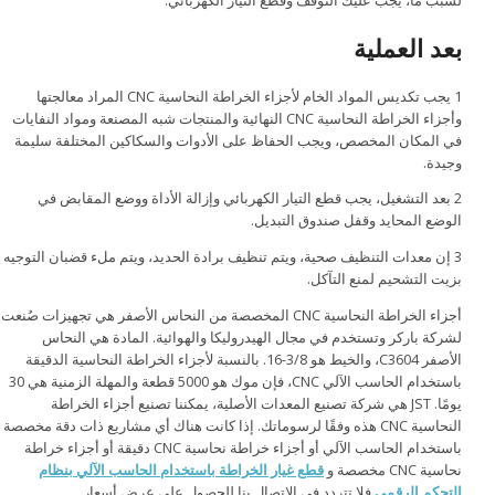
لسبب ما، يجب عليك التوقف وقطع التيار الكهربائي.
بعد العملية
1 يجب تكديس المواد الخام لأجزاء الخراطة النحاسية CNC المراد معالجتها
وأجزاء الخراطة النحاسية CNC النهائية والمنتجات شبه المصنعة ومواد النفايات
في المكان المخصص، ويجب الحفاظ على الأدوات والسكاكين المختلفة سليمة
وجيدة.
2 بعد التشغيل، يجب قطع التيار الكهربائي وإزالة الأداة ووضع المقابض في
الوضع المحايد وقفل صندوق التبديل.
3 إن معدات التنظيف صحية، ويتم تنظيف برادة الحديد، ويتم ملء قضبان التوجيه
بزيت التشحيم لمنع التآكل.
أجزاء الخراطة النحاسية CNC المخصصة من النحاس الأصفر هي تجهيزات صُنعت
لشركة باركر وتستخدم في مجال الهيدروليكا والهوائية. المادة هي النحاس
الأصفر C3604، والخيط هو 3/8-16. بالنسبة لأجزاء الخراطة النحاسية الدقيقة
باستخدام الحاسب الآلي CNC، فإن موك هو 5000 قطعة والمهلة الزمنية هي 30
يومًا. JST هي شركة تصنيع المعدات الأصلية، يمكننا تصنيع أجزاء الخراطة
النحاسية CNC هذه وفقًا لرسوماتك. إذا كانت هناك أي مشاريع ذات دقة مخصصة
باستخدام الحاسب الآلي أو أجزاء خراطة نحاسية CNC دقيقة أو أجزاء خراطة
نحاسية CNC مخصصة و
قطع غيار الخراطة باستخدام الحاسب الآلي بنظام
التحكم الرقمي
فلا تتردد في الاتصال بنا للحصول على عرض أسعار.