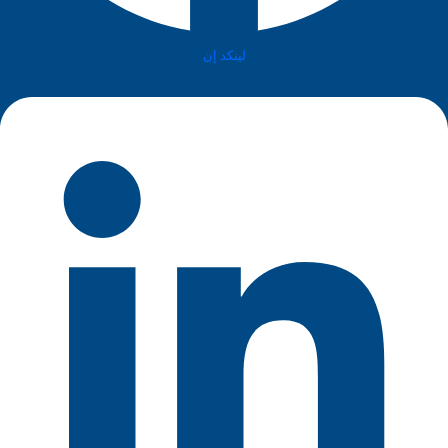
لينكد إن