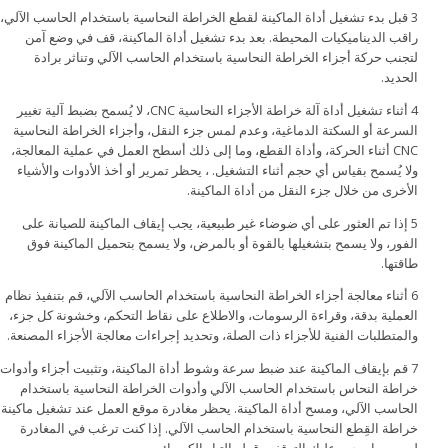
3 قبل بدء تشغيل أداة الماكينة لقطع الخراطة النحاسية باستخدام الحاسب الآلي،
راقب الديناميكيات المحيطة. بعد بدء تشغيل أداة الماكينة، قف في وضع آمن
لتجنب حركة أجزاء الخراطة النحاسية باستخدام الحاسب الآلي وتناثر برادة
الحديد.
4 أثناء تشغيل أداة آلة خراطة الأجزاء النحاسية CNC، لا يُسمح بضبط آلية تغيير
السرعة أو السكتة الدماغية، وعدم لمس جزء النقل، وأجزاء الخراطة النحاسية
CNC أثناء الحركة، وأداة القطع، وما إلى ذلك أسطح العمل في عملية المعالجة،
ولا يُسمح بقياس أي حجم أثناء التشغيل. ، يحظر تمرير أو أخذ الأدوات والأشياء
الأخرى من خلال جزء النقل من أداة الماكينة.
5 إذا تم العثور على أي ضوضاء غير طبيعية، يجب إيقاف الماكينة للصيانة على
الفور، ولا يسمح بتشغيلها بالقوة أو بالمرض، ولا يسمح بتحميل الماكينة فوق
طاقتها.
6 أثناء معالجة أجزاء الخراطة النحاسية باستخدام الحاسب الآلي، قم بتنفيذ نظام
العملية بدقة، وقراءة الرسومات، والاطلاع على نقاط التحكم، وخشونة كل جزء،
والمتطلبات الفنية للأجزاء ذات الصلة، وتحديد إجراءات معالجة الأجزاء المصنعة.
7 قم بإيقاف الماكينة عند ضبط سرعة وشوط أداة الماكينة، وتثبيت أجزاء وأدوات
خراطة النحاس باستخدام الحاسب الآلي وأدوات الخراطة النحاسية باستخدام
الحاسب الآلي، ومسح أداة الماكينة. يحظر مغادرة موقع العمل عند تشغيل ماكينة
خراطة القِطع النحاسية باستخدام الحاسب الآلي. إذا كنت ترغب في المغادرة