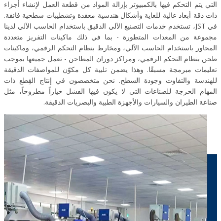
التي يتم التحكم فيها بالكمبيوتر بإزالة المواد من قطعة العمل لإنشاء أجزاء
ذات دقة أبعاد عالية للغاية وأشكال هندسية معقدة وتشطيبات سطحية فائقة.
في JST، تستخدم خدمات التصنيع الآلي الدقيق باستخدام الحاسب الآلي لدينا
مجموعة من المعدات المتطورة - بما في ذلك ماكينات التفريز متعددة
المحاور باستخدام الحاسب الآلي، ومخارط بنظام التحكم الرقمي، وماكينات
طحن بنظام التحكم الرقمي، ومراكز دوران المطاحن - تعمل جميعها بموجب
تعليمات مبرمجة مسبقًا. وهذا يضمن تلبية كل مكوّن للمواصفات الدقيقة
للهندسة والتفاوت وجودة السطح. نحن متخصصون في إنتاج القِطع ذات
المهام الحرجة للصناعات التي لا يكون فيها الفشل خياراً مطروحاً، مثل
صناعة الطيران والسيارات والأجهزة الطبية والبصريات الدقيقة.