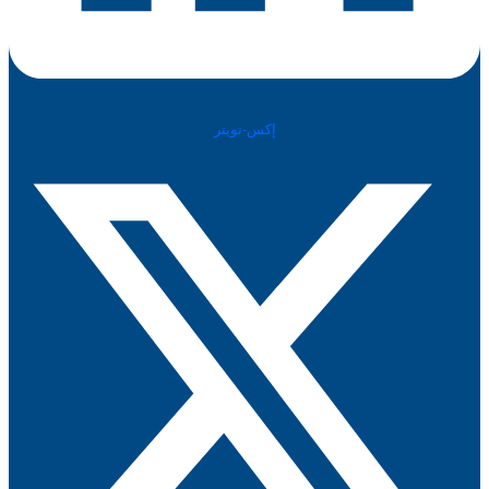
إكس-تويتر