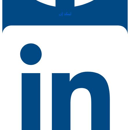
لينكد إن