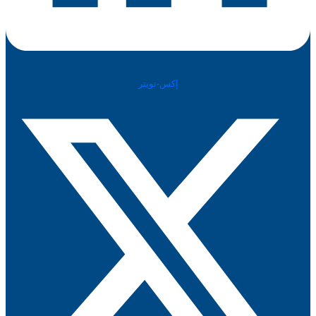
إكس-تويتر