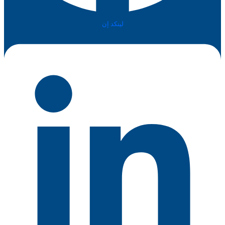
لينكد إن