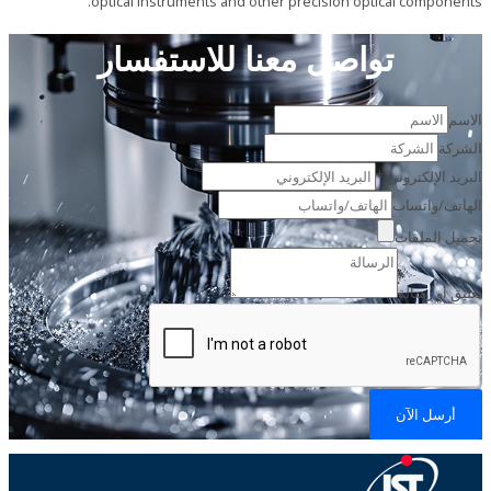
optical instruments and other precision optical components.
تواصل معنا للاستفسار
الاسم
الشركة
البريد الإلكتروني
*
الهاتف/واتساب
تحميل الملفات
تعليق أو رسالة
أرسل الآن