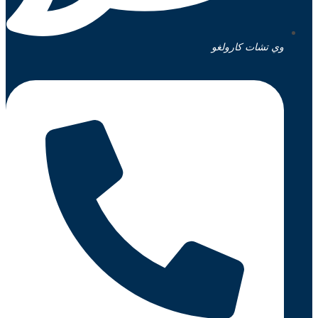
وي تشات كارولغو