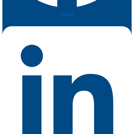
لينكد إن