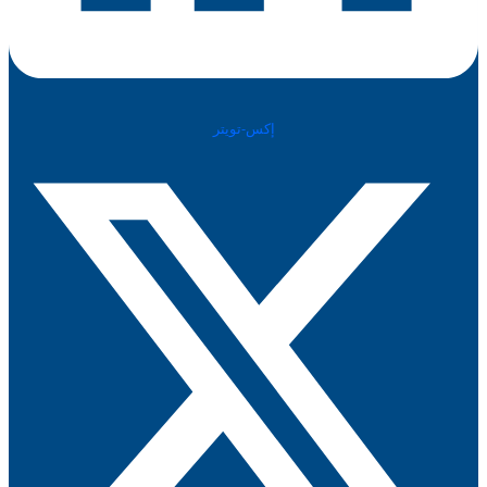
إكس-تويتر