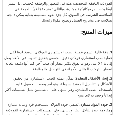
الفولاذية الدقيقة المخصصة هذه في المظهر والوظيفة فحسب، بل تتميز
أيضًا بخصائص ميكانيكية ممتازة، وبالتالي توفر دعمًا قويًا للعملاء في
المنافسة الشرسة في السوق. كل جزء نقوم بتصميمه بعناية يمكن دمجه
بسلاسة في مشروع العميل ويصبح مكونًا رئيسيًا.
ميزات المنتج:
1. دقة عالية:
تسمح عملية الصب الاستثماري الفولاذي الدقيق لدينا لكل
عملية صب استثماري فولاذي دقيق مخصص بتحقيق تفاوت في الأبعاد يصل
إلى ± 0.1 مم، وهو ما يفوق بكثير معيار أي صب آخر. كما أنها دقيقة للغاية
لضمان التركيب المثالي للأجزاء في التوصيل والمطابقة.
2. إنجاز الأشكال المعقدة:
تمكّن عملية الصب الاستثماري من تحقيق
الأشكال والتفاصيل المعقدة بسهولة، وهو أمر يصعب الحصول عليه
باستخدام الصب التقليدي. وهي تسهّل على المصممين عمل تصميمات أكثر
إبداعاً وحصرية لأي منتج.
3. جودة المواد ممتازة:
تُضفي جودة الفولاذ المستخدم قوة ومتانة ممتازة
ومقاومة جيدة للتآكل أيضًا؛ وبالتالي، فإن المسبوكات الاستثمارية الفولاذية