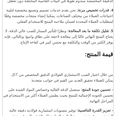
الدقيقة المخصصة ستدوم طويلاً في البيئات القاسية المختلفة دون تعطل.
4. قدرات تخصيص مرنة:
نحن نقدم خدمات تصميم وتصنيع مخصصة لتلبية
احتياجات العملاء من مختلف الصناعات. يمكننا إنشاء منتجات مخصصة وفقًا
لمتطلبات العملاء المحددة لضمان ملاءمة المنتج للاستخدام الفعلي.
5. تقليل تكلفة ما بعد المعالجة:
ونظرًا للتأثير الممتاز للصب عالي الدقة، لا
يحتاج المنتج النهائي غالبًا إلى معالجة لاحقة على نطاق واسع؛ وبالتالي، فإنه
يوفر الكثير من الوقت والتكلفة مع تحسن كبير في كفاءة الإنتاج.
قيمة المنتج:
من خلال اختيار الصب الاستثماري الفولاذي الدقيق المخصص من JST،
يمكن للعملاء تحقيق العديد من القيم في جوانب متعددة:
- تحسين جودة المنتج:
ستعمل الدقة العالية وخصائص المواد الجيدة على
تحسين الجودة الإجمالية للمنتج بحيث يطمئن العملاء أكثر من الاستخدام في
المراحل النهائية.
- تعزيز القدرة التنافسية:
توفير مصبوبات استثمارية فولاذية دقيقة عالية
الجودة، وسوف تعزز صورة العلامة التجارية للعملاء في السوق، وتجذب