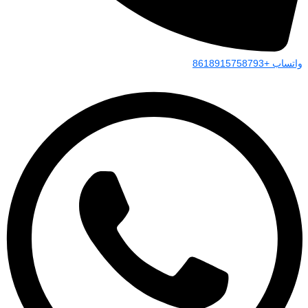
واتساب +8618915758793