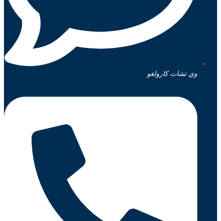
وي تشات كارولغو