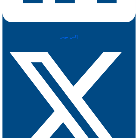
إكس-تويتر