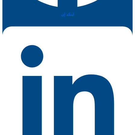
لينكد إن