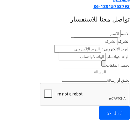
86-18915758793
تواصل معنا للاستفسار
الاسم
الشركة
البريد الإلكتروني
*
الهاتف/واتساب
تحميل الملفات
تعليق أو رسالة
أرسل الآن