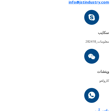
info@jstindustry.com
سكايب
معلومات_282418
ويتشات
كارولغو
واتس آب