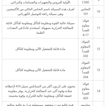
C360
الأولية للتروس والتجهيزات والصمامات والبراغي.
النحاس
تُعرف هذه السبيكة باسم النحاس الخالي من الأكسجين،
10
101
وهي سبيكة رائعة للتوصيل الكهربائي.
فولاذ
سبيكة عالية القوة ومقاومة للتآكل ومقاومة للتآكل. قابلة
مقاوم
11
للمعالجة الحرارية بسهولة. تُستخدم عادةً في المعدات
للصدأ
الطبية.
17-4
الفولاذ
المقاوم
12
مادة قابلة للتشغيل الآلي ومقاومة للتآكل.
للصدأ
303
الفولاذ
المقاوم
13
مادة قابلة للتشغيل الآلي ومقاومة للتآكل.
للصدأ
304
فولاذ
يحتوي على كربون أكثر من الستانلس ستيل 410 لإعطائه
مقاوم
14
صلابة وقوة أكبر عند المعالجة الحرارية. يوفر مقاومة
للصدأ
خفيفة للتآكل، ومقاومة عالية للحرارة، وقوة محسنة.
420
تيتانيوم
قوة عالية ووزن منخفض وموصلية حرارية عالية. مثالية