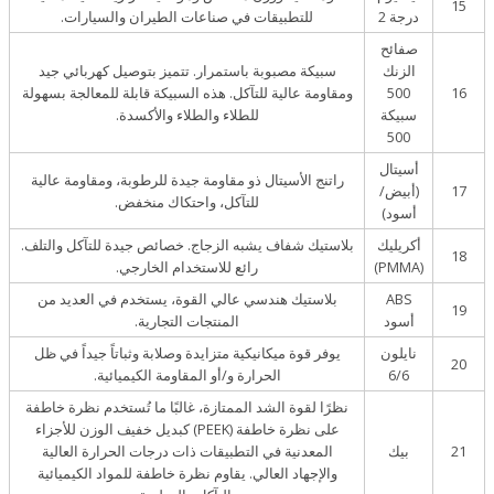
15
درجة 2
للتطبيقات في صناعات الطيران والسيارات.
صفائح
الزنك
سبيكة مصبوبة باستمرار. تتميز بتوصيل كهربائي جيد
16
500
ومقاومة عالية للتآكل. هذه السبيكة قابلة للمعالجة بسهولة
سبيكة
للطلاء والطلاء والأكسدة.
500
أسيتال
راتنج الأسيتال ذو مقاومة جيدة للرطوبة، ومقاومة عالية
17
(أبيض/
للتآكل، واحتكاك منخفض.
أسود)
أكريليك
بلاستيك شفاف يشبه الزجاج. خصائص جيدة للتآكل والتلف.
18
(PMMA)
رائع للاستخدام الخارجي.
ABS
بلاستيك هندسي عالي القوة، يستخدم في العديد من
19
أسود
المنتجات التجارية.
نايلون
يوفر قوة ميكانيكية متزايدة وصلابة وثباتاً جيداً في ظل
20
6/6
الحرارة و/أو المقاومة الكيميائية.
نظرًا لقوة الشد الممتازة، غالبًا ما تُستخدم نظرة خاطفة
على نظرة خاطفة (PEEK) كبديل خفيف الوزن للأجزاء
21
بيك
المعدنية في التطبيقات ذات درجات الحرارة العالية
والإجهاد العالي. يقاوم نظرة خاطفة للمواد الكيميائية