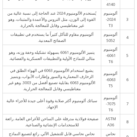
4140
ألومنيوم
يُستخدم الألومنيوم 2024 عند الحاجة إلى نسبة عالية من
3
2024-
القوة إلى الوزن، مثل التروس والأعمدة والمثبتات. وهو
T3
غير مغناطيسي وقابل للمعالجة بالحرارة.
ألومنيوم
ألومنيوم مقاوم للتآكل كثيراً ما يستخدم في تطبيقات
4
5052
الصفائح المعدنية.
ألومنيوم
يتميز الألومنيوم 6061 بسهولة تشكيله وخفة وزنه، وهو
6061-
5
مثالي للنماذج الأولية والتطبيقات العسكرية والفضائية.
T6
يشيع استخدام الألومنيوم 6063 في الهواء الطلق في
ألومنيوم
الزخارف المعمارية والسور وإطارات الأبواب، ويتميز
6063-
6
الألومنيوم 6063 بقابلية تصنيع أفضل من 3003. وهو غير
T5
مغناطيسي وقابل للمعالجة الحرارية.
ألومنيوم
سبائك ألومنيوم أكثر صلابة وقوة أعلى جيدة للأجزاء عالية
7075-
7
الإجهاد.
T6
ASTM
صفيحة فولاذية مدرفلة على الساخن للأغراض العامة. رائعة
8
A36
للاستخدامات الإنشائية والصناعية.
نحاس
نحاس نحاسي قابل للتشغيل الآلي. رائع لتصنيع النماذج
9