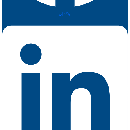
لينكد إن