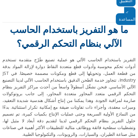
التطبيق
مركز
المساعدة
ما هو التفريز باستخدام الحاسب
الآلي بنظام التحكم الرقمي؟
التفريز باستخدام الحاسب الآلي هو عملية تصنيع طَرْح متقدمة تستخدم
أدوات تحكم محوسبة وأدوات قطع متعددة النقاط دوارة لإزالة المواد بدقة
من قطعة العمل، وتحويلها إلى قطع ومكونات مصممة خصيصًا. في JST
Industry، تتجاوز خدمة الطحن الدقيق باستخدام الحاسب الآلي لدينا التصنيع
الآلي الأساسي. فنحن نشغِّل أسطولاً واسعاً من أحدث مراكز التفريز بنظام
التحكم الرقمي متعدد المحاور متعددة المحاور، إلى جانب بروتوكولات
صارمة لمراقبة الجودة. وهذا يمكننا من إنتاج أشكال هندسية شديدة التعقيد،
وميزات معقدة، وأجزاء ذات تفاوتات ضيقة مع إمكانية تكرار استثنائية. بدءًا
من النماذج الأولية السريعة وحتى عمليات الإنتاج بكميات كبيرة، تم تصميم
حلول التفريز بنظام التحكم الرقمي لدينا لتقديم دقة أبعاد لا مثيل لها،
وتشطيبات سطحية فائقة ووظائف مثالية للتطبيقات الأكثر أهمية في صناعات
مثل صناعة الطيران، والسيارات، والروبوتات، والتكنولوجيا الطبية.