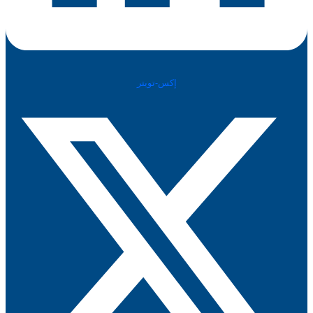
إكس-تويتر